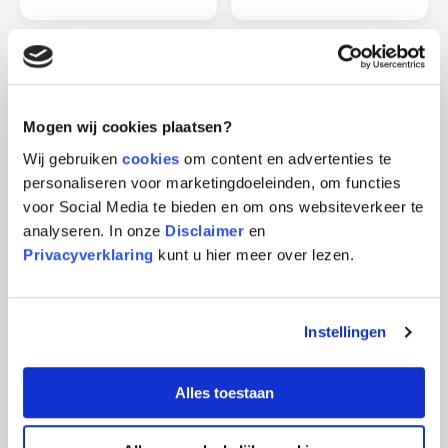
Mogen wij cookies plaatsen?
Oldtimer
Caravan
Wij gebruiken
cookies
om content en advertenties te
Neem contact met ons
Neem contact met ons
op
op
personaliseren voor marketingdoeleinden, om functies
voor Social Media te bieden en om ons websiteverkeer te
analyseren. In onze
Disclaimer
en
Privacyverklaring
kunt u hier meer over lezen.
Instellingen
Alles toestaan