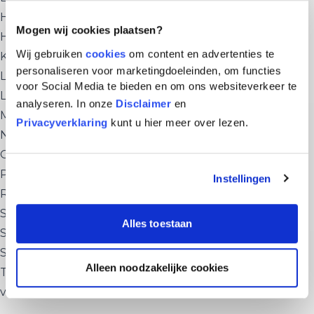
Hedin — Bekijk Polisvoorwaarden
Mogen wij cookies plaatsen?
Hyundai — Bekijk Polisvoorwaarden
Wij gebruiken
cookies
om content en advertenties te
Kia — Bekijk Polisvoorwaarden
personaliseren voor marketingdoeleinden, om functies
Lexus — Bekijk Polisvoorwaarden
voor Social Media te bieden en om ons websiteverkeer te
Louwman — Bekijk Polisvoorwaarden
analyseren. In onze
Disclaimer
en
Mitsubishi — Bekijk Polisvoorwaarden
Privacyverklaring
kunt u hier meer over lezen.
Nissan — Bekijk Polisvoorwaarden
Opel — Bekijk Polisvoorwaarden
Peugeot — Bekijk Polisvoorwaarden
Instellingen
Renault — Bekijk Polisvoorwaarden
Stellantis — Bekijk Polisvoorwaarden
Alles toestaan
Subaru — Bekijk Polisvoorwaarden
Suzuki — Bekijk Polisvoorwaarden
Alleen noodzakelijke cookies
Toyota — Bekijk Polisvoorwaarden
van Mossel — Bekijk Polisvoorwaarden