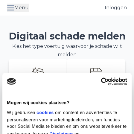
Menu
Inloggen
Digitaal schade melden
Kies het type voertuig waarvoor je schade wilt
melden
Auto
Bedrijfswagen
Direct online melden
Direct online melden
Mogen wij cookies plaatsen?
Wij gebruiken
cookies
om content en advertenties te
personaliseren voor marketingdoeleinden, om functies
Oldtimer
voor Social Media te bieden en om ons websiteverkeer te
Neem contact met ons op
analyseren. In onze
Disclaimer
en